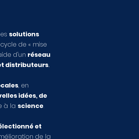
les
solutions
 cycle de « mise
'aide d'un
réseau
t distributeurs
.
ocales
, en
elles
idées
,
de
e à la
science
.
lectionné et
amélioration de la