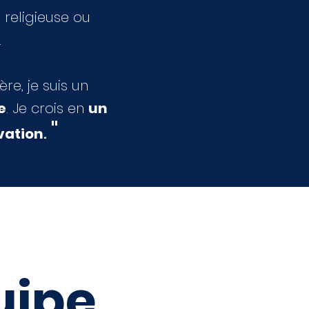
 religieuse ou
.
e, je suis un
e
. Je crois en
un
"
ovation
.
uipe