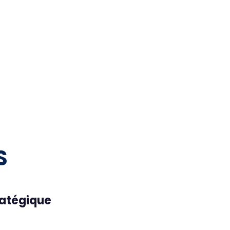
S
atégique