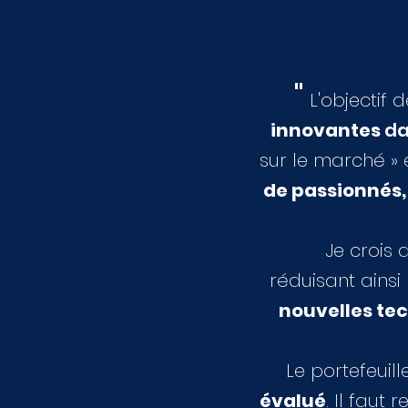
"
L'objectif 
innovantes
da
sur le marché » 
de passionnés,
Je crois 
réduisant
ainsi
nouvelles te
Le portefeuil
évalué
. Il faut