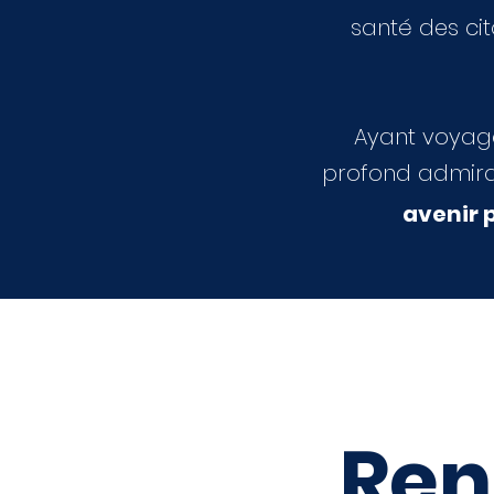
santé des cit
Ayant voyagé
profond admir
avenir p
Ren